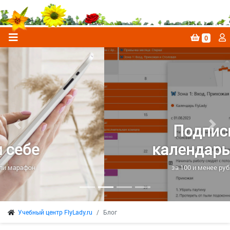
0
Подписка на
Previous
Next
календарь FlyLady
за 100 и менее рублей в месяц
Учебный центр FlyLady.ru
Блог