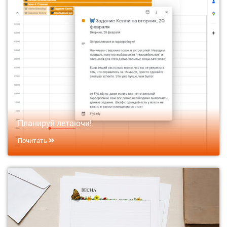
Планируй летаючи!
Почитать