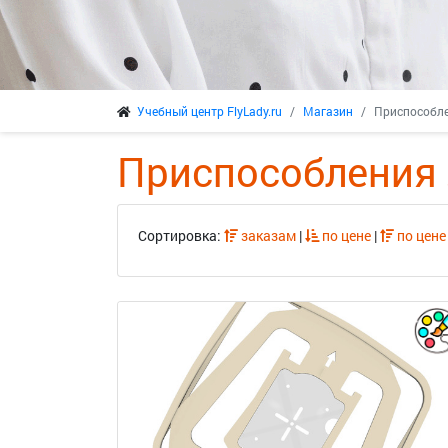
и
Учебный центр FlyLady.ru
Магазин
Приспособл
Приспособления
Сортировка:
заказам
|
по цене
|
по цене