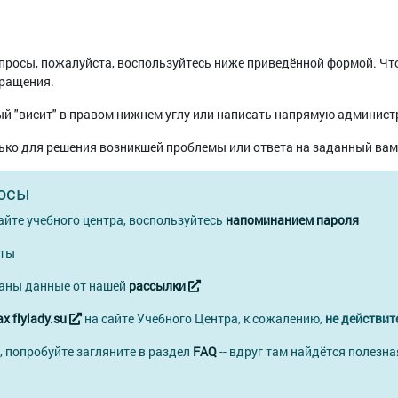
вопросы, пожалуйста, воспользуйтесь ниже приведённой формой. Ч
бращения.
й "висит" в правом нижнем углу или написать напрямую админист
ько для решения возникшей проблемы или ответа на заданный вам
осы
айте учебного центра, воспользуйтесь
напоминанием пароля
чты
ваны данные от нашей
рассылки
х flylady.su
на сайте Учебного Центра, к сожалению,
не действит
, попробуйте загляните в раздел
FAQ
-- вдруг там найдётся полезна