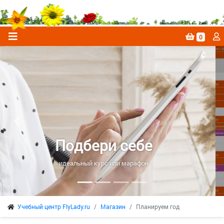
0
Подписка на
Previous
Next
календарь FlyLady
за 100 и менее рублей в месяц
Учебный центр FlyLady.ru
Магазин
Планируем год