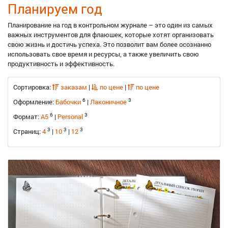
Планируем год
Планирование на год в контрольном журнале – это один из самых
важных инструментов для флаюшек, которые хотят организовать
свою жизнь и достичь успеха. Это позволит вам более осознанно
использовать свое время и ресурсы, а также увеличить свою
продуктивность и эффективность.
Сортировка:
заказам
|
по цене
|
по цене
6
3
Оформление:
Бабочки
|
Лаконичное
6
3
Формат:
A5
|
Personal
3
3
3
Страниц:
4
|
10
|
12