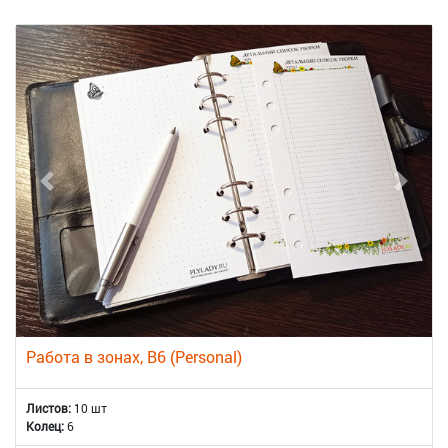
Работа в зонах, B6 (Personal)
Листов:
10 шт
Колец:
6