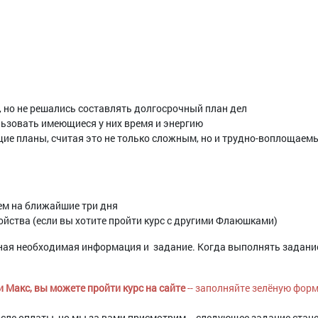
 но не решались составлять долгосрочный план дел
ользовать имеющиеся у них время и энергию
ущие планы, считая это не только сложным, но и трудно-воплощаем
ем на ближайшие три дня
ройства (если вы хотите пройти курс с другими Флаюшками)
дная необходимая информация и задание. Когда выполнять задание,
и Макс, вы можете пройти курс на сайте
-- заполняйте зелёную фор
сле оплаты, но мы за вами присмотрим -- следующее задание стане