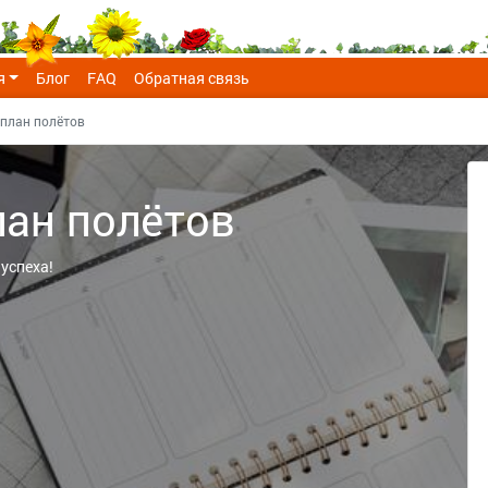
я
Блог
FAQ
Обратная связь
план полётов
ан полётов
успеха!