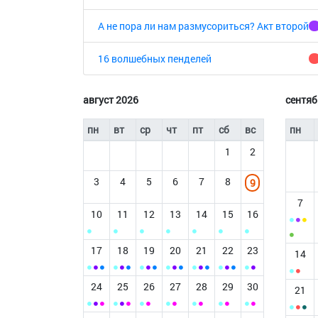
А не пора ли нам размусориться? Акт второй
16 волшебных пенделей
август 2026
сентяб
пн
вт
ср
чт
пт
сб
вс
пн
1
2
3
4
5
6
7
8
9
7
10
11
12
13
14
15
16
17
18
19
20
21
22
23
14
24
25
26
27
28
29
30
21