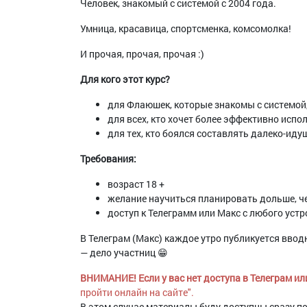
Человек, знакомый с системой с 2004 года.
Умница, красавица, спортсменка, комсомолка!
И прочая, прочая, прочая :)
Для кого этот курс?
для Флаюшек, которые знакомы с системой,
для всех, кто хочет более эффективно исп
для тех, кто боялся составлять далеко-ид
Требования:
возраст 18 +
желание научиться планировать дольше, ч
доступ к Телеграмм или Макс с любого уст
В Телеграм (Макс) каждое утро публикуется вво
— дело участниц 😁
ВНИМАНИЕ! Если у вас нет доступа в Телеграм ил
пройти онлайн на сайте".
В этом случае материалы буду доступны сразу по