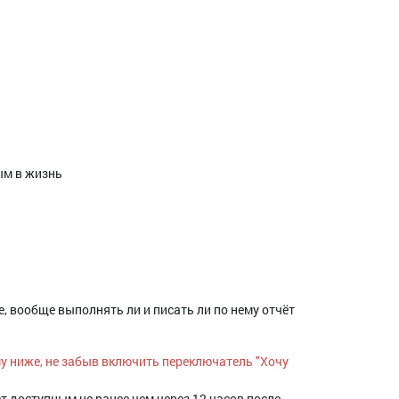
ым в жизнь
 вообще выполнять ли и писать ли по нему отчёт
му ниже, не забыв включить переключатель "Хочу
т доступным не ранее чем через 12 часов после