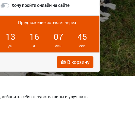
Хочу пройти онлайн на сайте
Предложение истекает через
13
16
07
44
дн.
ч.
мин.
сек.
В корзину
 избавить себя от чувства вины и улучшить