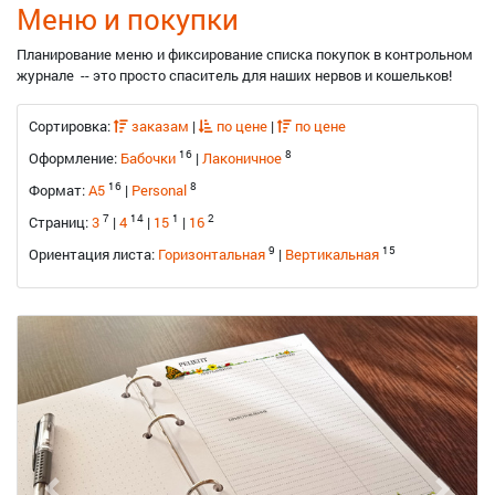
Меню и покупки
Планирование меню и фиксирование списка покупок в контрольном
журнале -- это просто спаситель для наших нервов и кошельков!
Сортировка:
заказам
|
по цене
|
по цене
16
8
Оформление:
Бабочки
|
Лаконичное
16
8
Формат:
A5
|
Personal
7
14
1
2
Страниц:
3
|
4
|
15
|
16
9
15
Ориентация листа:
Горизонтальная
|
Вертикальная