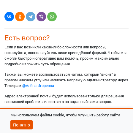
Есть вопрос?
Если у вас возникли какие-либо сложности или вопросы,
пожалуйста, воспользуйтесь ниже приведённой формой. Чтобы мы
смогли быстро и оперативно вам помочь, просим максимально
подробно изложить суть обращения.
Также вы можете воспользоваться чатом, который "висит" в
правом нижнем углу или написать напрямую администратору через
Телеграм
@Алёна Игоревна
Адрес электронной почты будет использован только для решения
возникшей проблемы или ответа на заданный вами вопрос.
×
Мы используем файлы cookie, чтобы улучшить работу сайта
Предвосхищая возможные вопросы
Если вы ранее создавали личный кабинет на сайте
Понятно
учебного центра, воспользуйтесь
напоминанием