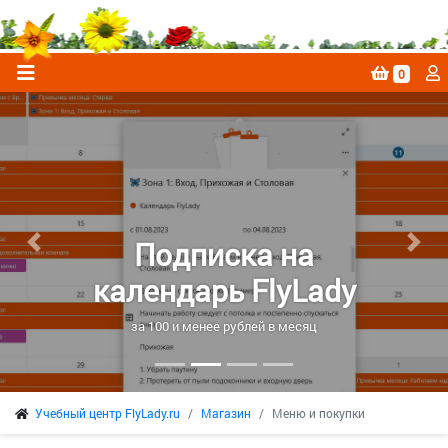
0
Подписка на
Previous
Next
календарь FlyLady
за 100 и менее рублей в месяц
Учебный центр FlyLady.ru
Магазин
Меню и покупки