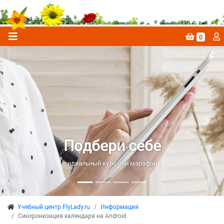
0
Previous
Next
Подбери себе
идеальный курс или марафон
Учебный центр FlyLady.ru
Информация
Синхронизация календаря на Android