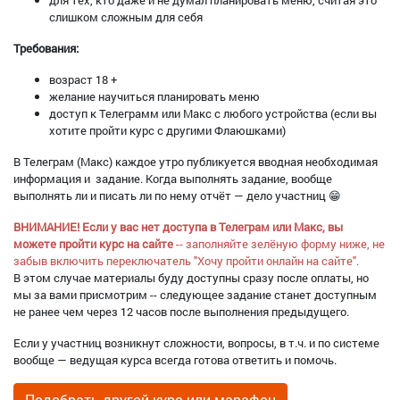
для тех, кто даже и не думал планировать меню, считая это
слишком сложным для себя
Требования:
возраст 18 +
желание научиться планировать меню
доступ к Телеграмм или Макс с любого устройства (если вы
хотите пройти курс с другими Флаюшками)
В Телеграм (Макс) каждое утро публикуется вводная необходимая
информация и задание. Когда выполнять задание, вообще
выполнять ли и писать ли по нему отчёт — дело участниц 😁
ВНИМАНИЕ! Если у вас нет доступа в Телеграм или Макс, вы
можете пройти курс на сайте
-- заполняйте зелёную форму ниже, не
забыв включить переключатель "Хочу пройти онлайн на сайте".
В этом случае материалы буду доступны сразу после оплаты, но
мы за вами присмотрим -- следующее задание станет доступным
не ранее чем через 12 часов после выполнения предыдущего.
Если у участниц возникнут сложности, вопросы, в т.ч. и по системе
вообще — ведущая курса всегда готова ответить и помочь.
Подобрать другой курс или марафон