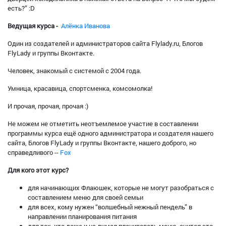
есть?” :D
Ведущая курса -
Алёнка Иванова
Один из создателей и администраторов сайта Flylady.ru, Блогов
FlyLady и группы Вконтакте.
Человек, знакомый с системой с 2004 года.
Умница, красавица, спортсменка, комсомолка!
И прочая, прочая, прочая :)
Не можем не отметить неотъемлемое участие в составлении
программы курса ещё одного администратора и создателя нашего
сайта, Блогов FlyLady и группы Вконтакте, нашего доброго, но
справедливого --
Fox
Для кого этот курс?
для начинающих Флаюшек, которые не могут разобраться с
составлением меню для своей семьи
для всех, кому нужен “волшебный нежный пендель” в
направлении планирования питания