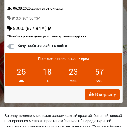
До 05.09.2026 действует скидка!
910.0 (974.30 *)
820.0 (877.94 * )
* В скобках указана цена при оплате картами из зарубежа
Хочу пройти онлайн на сайте
Предложение истекает через
26
18
23
56
дн.
ч.
мин.
сек.
В корзину
За одну неделю мы с вами освоим самый простой, базовый, способ
планирования меню и перестанем “зависать” перед открытой
дверцей холодильника в поисках ответа на вопрос “А что мы будем