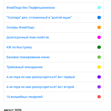
ФлайЛеди без Перфекционизма
"Зоопарк" дел, отложенный в "долгий ящик"
Основы ФлайЛеди
Долгосрочный план полётов
КЖ по-быстрому
Базовое планирование меню
Тревожный чемоданчик
А не пора ли нам размусориться? Акт первый
А не пора ли нам размусориться? Акт второй
16 волшебных пенделей
август 2026