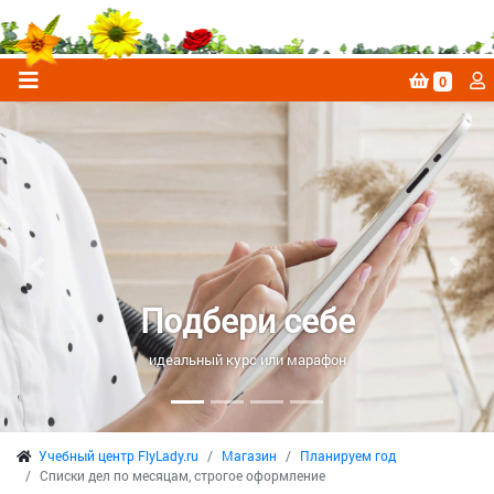
0
Previous
Next
Подбери себе
идеальный курс или марафон
Учебный центр FlyLady.ru
Магазин
Планируем год
Списки дел по месяцам, строгое оформление