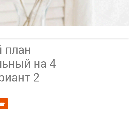
 план
льный на 4
риант 2