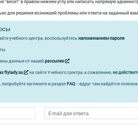
й "висит" в правом нижнем углу или написать напрямую админист
ько для решения возникшей проблемы или ответа на заданный вам
осы
айте учебного центра, воспользуйтесь
напоминанием пароля
чты
ваны данные от нашей
рассылки
х flylady.su
на сайте Учебного Центра, к сожалению,
не действит
, попробуйте загляните в раздел
FAQ
-- вдруг там найдётся полезна