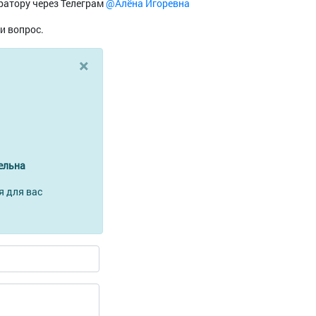
ратору через Телеграм
@Алёна Игоревна
и вопрос.
×
ельна
я для вас