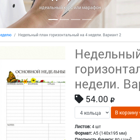
идеальный курс или марафон
неделю
Недельный план горизонтальный на 4 недели. Вариант 2
Недельный
горизонта
недели. Ва
54.00
В корзину
Листов:
4 шт
Формат:
A5 (140x195 мм)
3
Плотность бумаги:
80 г/см