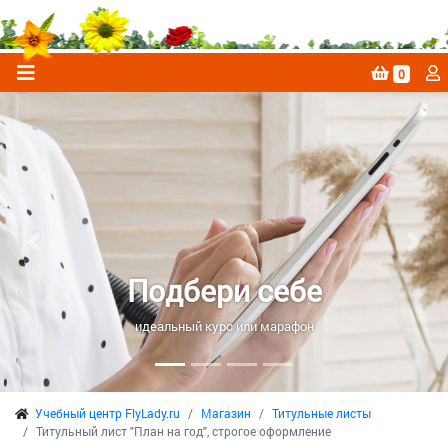
0
Previous
Next
Подбери себе
идеальный курс или марафон
Учебный центр FlyLady.ru
Магазин
Титульные листы
Титульный лист "План на год", строгое оформление