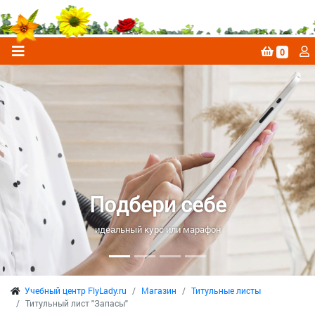
0
Previous
Next
Подбери себе
идеальный курс или марафон
Учебный центр FlyLady.ru
Магазин
Титульные листы
Титульный лист "Запасы"