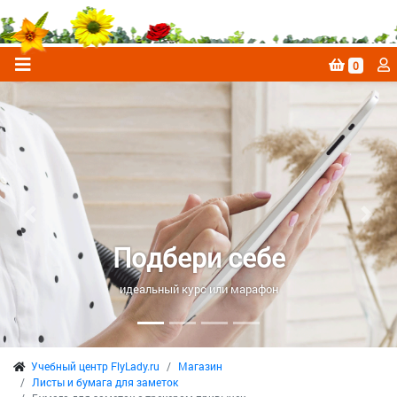
0
Previous
Next
Подбери себе
идеальный курс или марафон
Учебный центр FlyLady.ru
Магазин
Листы и бумага для заметок