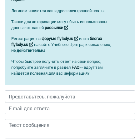
входит. Это просто название комплекта.
Обложка с кольцами в состав тоже не входит.
Логином является ваш адрес электронной почты
Также для авторизации могут быть использованы
данные от нашей
рассылки
Регистрация на
форуме flylady.ru
или в
блогах
flylady.su
на сайте Учебного Центра, к сожалению,
не действительна
Чтобы быстрее получить ответ на свой вопрос,
попробуйте загляните в раздел
FAQ
-- вдруг там
найдётся полезная для вас информация?