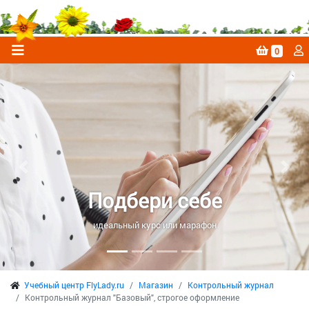
0
Previous
Next
Подбери себе
идеальный курс или марафон
Учебный центр FlyLady.ru
Магазин
Контрольный журнал
Контрольный журнал "Базовый", строгое оформление