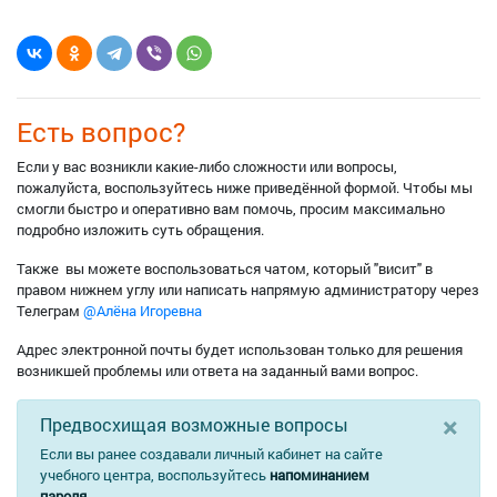
Основной недельный план
Меню и покупки
Календарь
Наполнение для разделов
Цветной буллет-лист
для любых списков и заметок - 6
листов
Есть вопрос?
Рутинки
- 2 листа
Еженедельный час уборки
- 2 листа
Если у вас возникли какие-либо сложности или вопросы,
Детальные списки уборки
- 10 листов
пожалуйста, воспользуйтесь ниже приведённой формой. Чтобы мы
Меню на неделю
с отрывным списком покупок - 8
смогли быстро и оперативно вам помочь, просим максимально
листов
подробно изложить суть обращения.
План на неделю
- 4 листа
Также вы можете воспользоваться чатом, который "висит" в
Календарный лист
- 4 листа
правом нижнем углу или написать напрямую администратору через
Трекер привычек
- 2 листа
Телеграм
@Алёна Игоревна
Обратная сторона каждого листа, кроме листов-заголовков --
чёрно-белая разметка под буллет-журнал.
Адрес электронной почты будет использован только для решения
возникшей проблемы или ответа на заданный вами вопрос.
3
Плотность бумаги обычных листов -- 80 г/м
×
Предвосхищая возможные вопросы
3
Плотность бумаги листов-заголовков -- 120 г/м
+ глянцевое
ламинирование 80 мкм
Если вы ранее создавали личный кабинет на сайте
учебного центра, воспользуйтесь
напоминанием
P.S.
Лист "Контрольный журнал "Базовый" в состав комплекта не
пароля