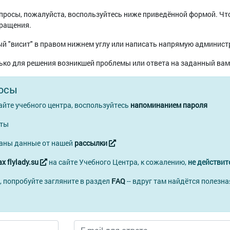
вопросы, пожалуйста, воспользуйтесь ниже приведённой формой. Ч
бращения.
й "висит" в правом нижнем углу или написать напрямую админист
ько для решения возникшей проблемы или ответа на заданный вам
осы
айте учебного центра, воспользуйтесь
напоминанием пароля
чты
ваны данные от нашей
рассылки
х flylady.su
на сайте Учебного Центра, к сожалению,
не действит
, попробуйте загляните в раздел
FAQ
-- вдруг там найдётся полезна