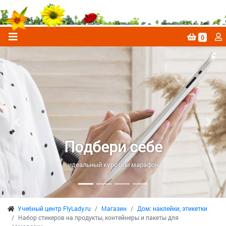
0
Previous
Next
Подбери себе
идеальный курс или марафон
Учебный центр FlyLady.ru
Магазин
Дом: наклейки, этикетки
Набор стикеров на продукты, контейнеры и пакеты для