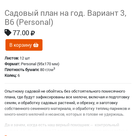
Садовый план на год. Вариант 3,
B6 (Personal)
77.00
В корзину
Листов:
12 шт
Формат:
Personal (95x170 мм)
3
Плотность бумаги:
80 г/см
Колец:
6
Опытному садовой не обойтись без обстоятельного помесячного
плана, где будут зафиксированы все мелочи, включая и подготовку
семян, и обработку садовых растений, и обрезку, и заготовку
собственного семенного материала, и обработку теплиц-парников и
много-много мелочей и нюансов, которых в голове не удержишь.
Да и зачем, когда есть наш верный помощник -- контрольный
журнал, а в нём не менее 12 листов для составление плана работ в