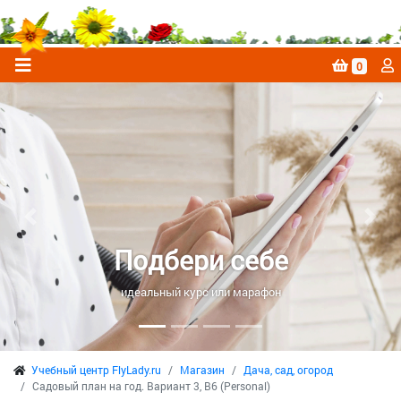
0
Previous
Next
Подбери себе
идеальный курс или марафон
Учебный центр FlyLady.ru
Магазин
Дача, сад, огород
Садовый план на год. Вариант 3, B6 (Personal)