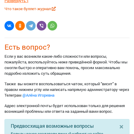
саду на год с возможностью фиксации даты выполнения.
Что такое буллет-журнал
Обратная сторона -- чёрно-белая разметка под буллет-журнал.
Есть вопрос?
Если у вас возникли какие-либо сложности или вопросы,
пожалуйста, воспользуйтесь ниже приведённой формой. Чтобы мы
смогли быстро и оперативно вам помочь, просим максимально
подробно изложить суть обращения.
Также вы можете воспользоваться чатом, который "висит" в
правом нижнем углу или написать напрямую администратору через
Телеграм
@Алёна Игоревна
Адрес электронной почты будет использован только для решения
возникшей проблемы или ответа на заданный вами вопрос.
×
Предвосхищая возможные вопросы
Если вы ранее создавали личный кабинет на сайте