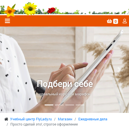
0
Previous
Next
Подбери себе
идеальный курс или марафон
Учебный центр FlyLady.ru
Магазин
Ежедневные дела
Просто сделай это!, строгое оформление