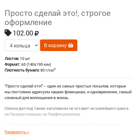
Просто сделай это!, строгое
оформление
102.00
В корзину
Листов:
10 шт
Формат:
A5 (140x195 мм)
3
Плотность бумаги:
80 г/см
"Просто сделай это!" -- один из самых простых посылов, которые
мы постоянно адресуем нашим флаюшкам, и одновременно, самый
сложный для воплощения в жизнь.
Списки дел под таким заголовком не оставят ни малейшего шанса
ни Прокрастинации, ни Перфекционизму.
Обратная сторона -- чёрно-белая разметка под буллет-журнал.