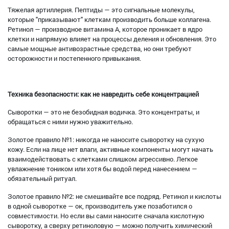
Тяжелая артиллерия. Пептиды — это сигнальные молекулы,
которые "приказывают" клеткам производить больше коллагена.
Ретинол — производное витамина А, которое проникает в ядро
клетки и напрямую влияет на процессы деления и обновления. Это
самые мощные антивозрастные средства, но они требуют
осторожности и постепенного привыкания.
Техника безопасности: как не навредить себе концентрацией
Сыворотки — это не безобидная водичка. Это концентраты, и
обращаться с ними нужно уважительно.
Золотое правило №1: никогда не наносите сыворотку на сухую
кожу. Если на лице нет влаги, активные компоненты могут начать
взаимодействовать с клетками слишком агрессивно. Легкое
увлажнение тоником или хотя бы водой перед нанесением —
обязательный ритуал.
Золотое правило №2: не смешивайте все подряд. Ретинол и кислоты
в одной сыворотке — ок, производитель уже позаботился о
совместимости. Но если вы сами наносите сначала кислотную
сыворотку, а сверху ретиноловую — можно получить химический