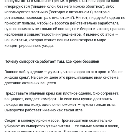
консультанты в магазине третье. В результате сыворотки либо
игнорируются ("лишний слой, без него можно обойтись"), либо
используются хаотично ("сегодня с витамином С, завтра с
ретинолом, послезавтра с кислотами"). Ни тот, ни другой подход не
приносит пользы. Чтобы сыворотка действительно заработала,
нужно понимать не только её состав, но и биоритмы кожи, правила
наслоения и совместимости ингредиентов. И именно об этом —
наша статья, которая станет вашим навигатором в мире
концентрированного ухода.
Почему сыворотка работает там, где крем бессилен
Главное заблуждение — думать, что сыворотка это просто "более
жидкий крем". На самом деле это принципиально иная система
доставки активных веществ.
Представьте обычный крем как плотное одеяло. Оно согревает,
защищает, создает комфорт. Но если вам нужно доставить
лекарство под кожу, одеяло не поможет — нужна тонкая игла.
Сыворотка работает именно как такая игла.
Секрет в молекулярной массе. Производители сознательно
убирают из сывороток утяжелители — те самые масла и воски,
которые делают крем плотным. В результате активные