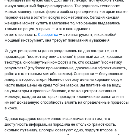
Фармацевтам нужно было доставить лекарство глубоко в ткани,
минуя защитный барьер эпидермиса. Так родилась технология
малых молекулярных форм и особых проводников, которые позже
перекочевали в эстетическую косметологию. Сегодня каждая
женщина может купить в магазине то, что раньше выдавалось
только по рецепту врача, — и это накладывает
ответственность.
Сыворотка
— это инструмент, и как любой
мощный инструмент, она требует понимания и уважения.
Индустрия красоты давно разделилась на два лагеря: те, кто
производит "косметику впечатления" (приятный запах, красивая
текстура, сиюминутный комфорт) и те, кто создает "косметику
результата" (глубокое проникновение, доказанная эффективность,
работа с клеточным метаболизмом). Сыворотки — безусловные
лидеры второго лагеря. Именно поэтому цена на хороший серум
часто выше цены на крем той же марки. Вы платите не за воду,
эмульгаторы и красивые баночки, а за концентрат активных
молекул, каждая из которых проходит клинические испытания и
имеет доказанную способность влиять на определенные процессы
в коже.
Однако парадокс современности заключается в том, что
доступность информации породила не столько грамотность,
сколько путаницу. Блогеры советуют одно, подруги второе, а