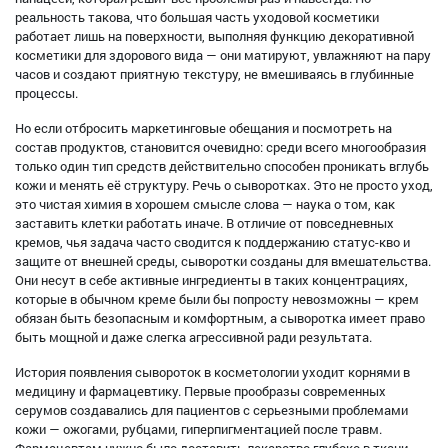
реальность такова, что большая часть уходовой косметики
работает лишь на поверхности, выполняя функцию декоративной
косметики для здорового вида — они матируют, увлажняют на пару
часов и создают приятную текстуру, не вмешиваясь в глубинные
процессы.
Но если отбросить маркетинговые обещания и посмотреть на
состав продуктов, становится очевидно: среди всего многообразия
только один тип средств действительно способен проникать вглубь
кожи и менять её структуру. Речь о сыворотках. Это не просто уход,
это чистая химия в хорошем смысле слова — наука о том, как
заставить клетки работать иначе. В отличие от повседневных
кремов, чья задача часто сводится к поддержанию статус-кво и
защите от внешней среды, сыворотки созданы для вмешательства.
Они несут в себе активные ингредиенты в таких концентрациях,
которые в обычном креме были бы попросту невозможны — крем
обязан быть безопасным и комфортным, а сыворотка имеет право
быть мощной и даже слегка агрессивной ради результата.
История появления сывороток в косметологии уходит корнями в
медицину и фармацевтику. Первые прообразы современных
серумов создавались для пациентов с серьезными проблемами
кожи — ожогами, рубцами, гиперпигментацией после травм.