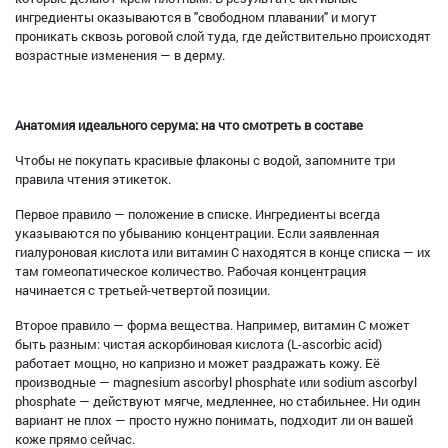
ингредиенты оказываются в "свободном плавании" и могут
проникать сквозь роговой слой туда, где действительно происходят
возрастные изменения — в дерму.
Анатомия идеального серума: на что смотреть в составе
Чтобы не покупать красивые флаконы с водой, запомните три
правила чтения этикеток.
Первое правило — положение в списке. Ингредиенты всегда
указываются по убыванию концентрации. Если заявленная
гиалуроновая кислота или витамин С находятся в конце списка — их
там гомеопатическое количество. Рабочая концентрация
начинается с третьей-четвертой позиции.
Второе правило — форма вещества. Например, витамин С может
быть разным: чистая аскорбиновая кислота (L-ascorbic acid)
работает мощно, но капризно и может раздражать кожу. Её
производные — magnesium ascorbyl phosphate или sodium ascorbyl
phosphate — действуют мягче, медленнее, но стабильнее. Ни один
вариант не плох — просто нужно понимать, подходит ли он вашей
коже прямо сейчас.